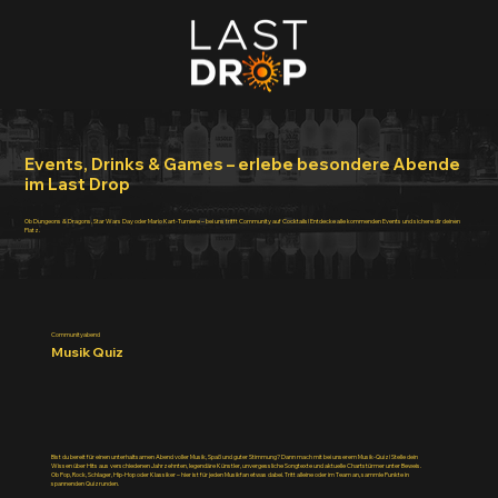
Events, Drinks & Games – erlebe besondere Abende
im Last Drop
Ob Dungeons & Dragons, Star Wars Day oder Mario Kart-Turniere – bei uns trifft Community auf Cocktails! Entdecke alle kommenden Events und sichere dir deinen
Platz.
Communityabend
Musik Quiz
Bist du bereit für einen unterhaltsamen Abend voller Musik, Spaß und guter Stimmung? Dann mach mit bei unserem Musik-Quiz! Stelle dein
Wissen über Hits aus verschiedenen Jahrzehnten, legendäre Künstler, unvergessliche Songtexte und aktuelle Chartstürmer unter Beweis.
Ob Pop, Rock, Schlager, Hip-Hop oder Klassiker – hier ist für jeden Musikfan etwas dabei. Tritt alleine oder im Team an, sammle Punkte in
spannenden Quizrunden.