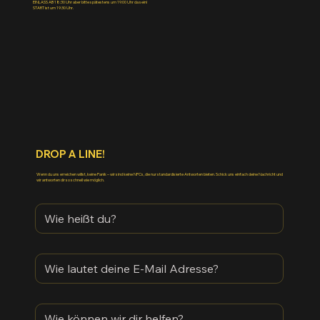
EINLASS AB 18:30 Uhr aber bitte spätestens um 19:00 Uhr da sein!
START ist um 19:30 Uhr.
DROP A LINE!
Wenn du uns erreichen willst, keine Panik – wir sind keine NPCs, die nur standardisierte Antworten bieten. Schick uns einfach deine Nachricht und
wir antworten dir so schnell wie möglich.