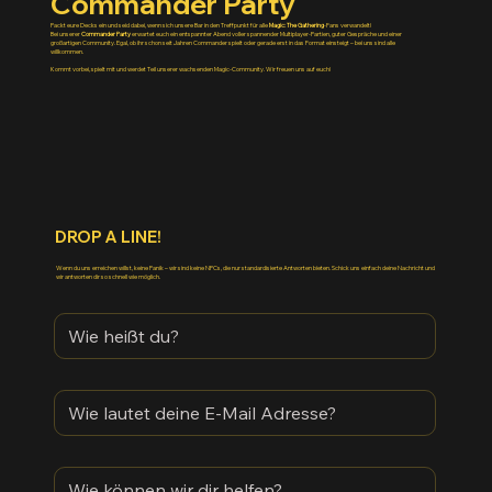
Commander Party
Packt eure Decks ein und seid dabei, wenn sich unsere Bar in den Treffpunkt für alle
Magic: The Gathering
-Fans verwandelt!
Bei unserer
Commander Party
erwartet euch ein entspannter Abend voller spannender Multiplayer-Partien, guter Gespräche und einer
großartigen Community. Egal, ob ihr schon seit Jahren Commander spielt oder gerade erst in das Format einsteigt – bei uns sind alle
willkommen.
Kommt vorbei, spielt mit und werdet Teil unserer wachsenden Magic-Community. Wir freuen uns auf euch!
DROP A LINE!
Wenn du uns erreichen willst, keine Panik – wir sind keine NPCs, die nur standardisierte Antworten bieten. Schick uns einfach deine Nachricht und
wir antworten dir so schnell wie möglich.