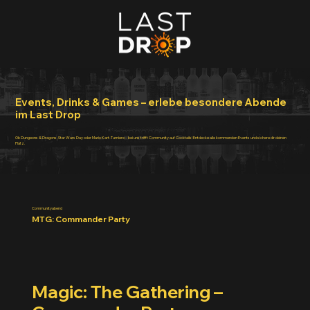
Events, Drinks & Games – erlebe besondere Abende
im Last Drop
Ob Dungeons & Dragons, Star Wars Day oder Mario Kart-Turniere – bei uns trifft Community auf Cocktails! Entdecke alle kommenden Events und sichere dir deinen
Platz.
Communityabend
MTG: Commander Party
Magic: The Gathering –