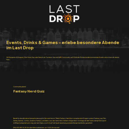
Events, Drinks & Games – erlebe besondere Abende
im Last Drop
Ob Dungeons & Dragons, Star Wars Day oder Mario Kart-Turniere – bei uns trifft Community auf Cocktails! Entdecke alle kommenden Events und sichere dir deinen
Platz.
Communityabend
Fantasy Nerd Quiz
Bereit für die ultimative Herausforderung für Hirn und Humor? Beim Fantasy Nerd Quiz erwarten dich Fragen rundum Fantasy aus Film,
Serien, Games, Comics, Science, Fantasy und allem, was das Nerd-Herz höherschlagen lässt. Schnapp dir dein Team, kämpf dich durch
knifflige Kategorien und zeig, wer den Highscore im Kopf hat! Spaß, Spannung und jede Menge Nerdkultur garantiert.
EINLASS AB 18:30 Uhr aber bitte spätestens um 19:00 Uhr da sein!