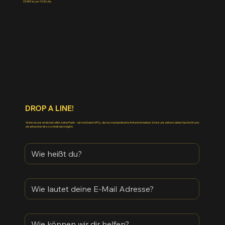
START ist um 19:30 Uhr.
DROP A LINE!
Wenn du uns erreichen willst, keine Panik – wir sind keine NPCs, die nur standardisierte Antworten bieten. Schick uns einfach deine Nachricht und
wir antworten dir so schnell wie möglich.